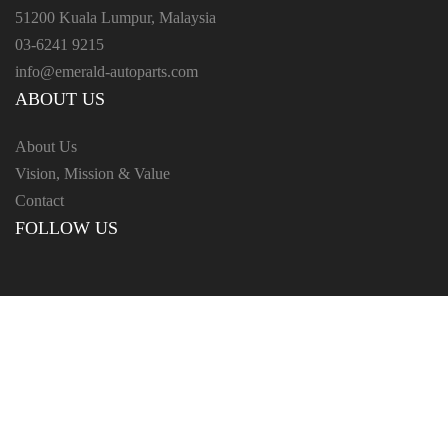
51200 Kuala Lumpur, Malaysia
03-6241 9215
info@emerald-autoparts.com
ABOUT US
About Us
Vision, Mission & Value
Contact
FOLLOW US
Copyright ©️ 2025 Emerald Auto Parts Sdn Bhd. 201401036076 (1112212-M) All
rights reserved.