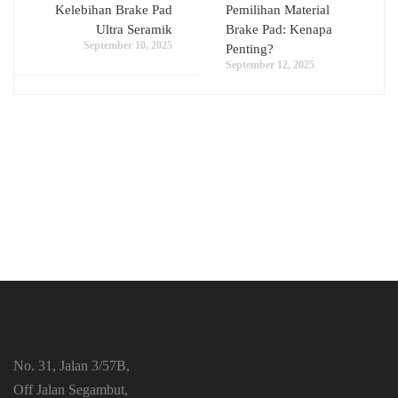
Kelebihan Brake Pad
Pemilihan Material
Ultra Seramik
Brake Pad: Kenapa
September 10, 2025
Penting?
September 12, 2025
No. 31, Jalan 3/57B,
Off Jalan Segambut,