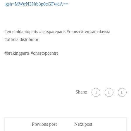
igsh=MWtrN3Ntb3p0cGFwdA==
#emeraldautoparts #carspareparts #remsa #remsamalaysia
#officialdistributor
#brakingparts #onestopcentre
Share:
Previous post
Next post