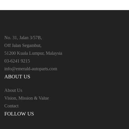
No. 31, Jalan 3/57B,
Off Jalan Segambut,
51200 Kuala Lumpur, Malaysia
03-6241 9215
info@emerald-autoparts.com
ABOUT US
About Us
Vision, Mission & Value
Contact
FOLLOW US